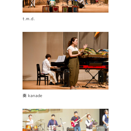
t.m.d.
奏 kanade